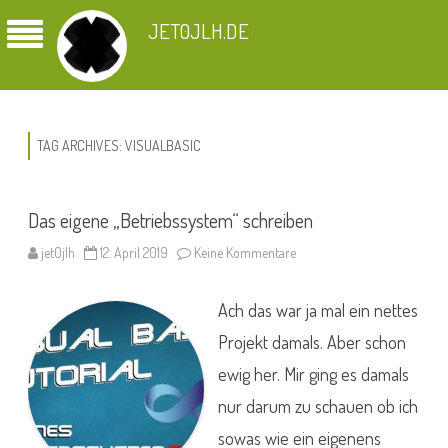
JET0JLH.DE
TAG ARCHIVES:
VISUALBASIC
Das eigene „Betriebssystem“ schreiben
zu
jet0jlh
12. April 2019
Keine Kommentare
Das
eigene
„Betriebssystem“
Ach das war ja mal ein nettes
schreiben
Projekt damals. Aber schon
ewig her. Mir ging es damals
nur darum zu schauen ob ich
sowas wie ein eigenens