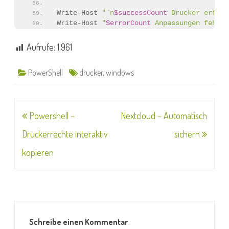
Write-Host
"`n
$successCount
 Drucker erfolg
Write-Host
"
$errorCount
 Anpassungen fehlge
Aufrufe:
1.961
PowerShell
drucker
,
windows
Beitragsnavigation
Powershell –
Nextcloud – Automatisch
Druckerrechte interaktiv
sichern
kopieren
Schreibe einen Kommentar