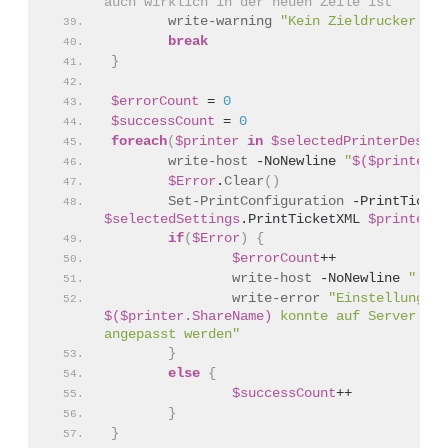
auch wirklich in der neuen Zeile ist
write-warning
"Kein Zieldrucker gew
break
}
$errorCount
 = 
0
$successCount
 = 
0
foreach
(
$printer
in
$selectedPrinterDestin
write-host
 -NoNewline 
"
$($printer.S
$Error
.
Clear
()
Set-PrintConfiguration
$selectedSettings
.PrintTicketXML 
$printer
if
(
$Error
)
{
$errorCount
++
write-host
 -NoNewline 
"`n"
write-error
$($printer.ShareName)
 konnte auf Server 
$se
angepasst werden"
}
else
{
$successCount
++
}
}