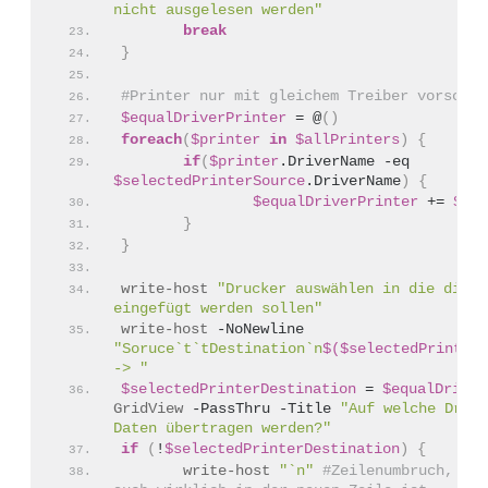
nicht ausgelesen werden"
break
}
#Printer nur mit gleichem Treiber vorschla
$equalDriverPrinter
 = @
()
foreach
(
$printer
in
$allPrinters
)
{
if
(
$printer
.DriverName -eq 
$selectedPrinterSource
.DriverName
)
{
$equalDriverPrinter
 += 
$pri
}
}
write-host
"Drucker auswählen in die die E
eingefügt werden sollen"
write-host
 -NoNewline 
"Soruce`t`tDestination`n
$($selectedPrinterS
-> "
$selectedPrinterDestination
 = 
$equalDriver
GridView
 -PassThru -Title 
"Auf welche Druck
Daten übertragen werden?"
if
(
!
$selectedPrinterDestination
)
{
write-host
"`n"
#Zeilenumbruch, dam