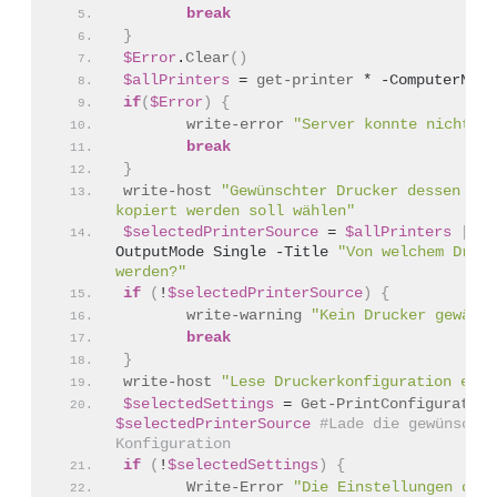
break
}
$Error
.
Clear
()
$allPrinters
 = 
get-printer
 * -ComputerName
if
(
$Error
)
{
write-error
"Server konnte nicht au
break
}
write-host
"Gewünschter Drucker dessen Eig
kopiert werden soll wählen"
$selectedPrinterSource
 = 
$allPrinters
 | 
Ou
OutputMode Single -Title 
"Von welchem Druck
werden?"
if
(
!
$selectedPrinterSource
)
{
write-warning
"Kein Drucker gewählt
break
}
write-host
"Lese Druckerkonfiguration ein"
$selectedSettings
 = 
Get-PrintConfiguration
$selectedPrinterSource
#Lade die gewünschte
Konfiguration
if
(
!
$selectedSettings
)
{
Write-Error
"Die Einstellungen des 