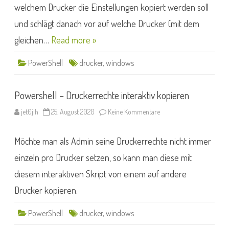
welchem Drucker die Einstellungen kopiert werden soll
und schlägt danach vor auf welche Drucker (mit dem
gleichen…
Read more »
PowerShell
drucker
,
windows
Powershell – Druckerrechte interaktiv kopieren
zu
jet0jlh
25. August 2020
Keine Kommentare
Powershell
–
Druckerrechte
Möchte man als Admin seine Druckerrechte nicht immer
interaktiv
kopieren
einzeln pro Drucker setzen, so kann man diese mit
diesem interaktiven Skript von einem auf andere
Drucker kopieren.
PowerShell
drucker
,
windows