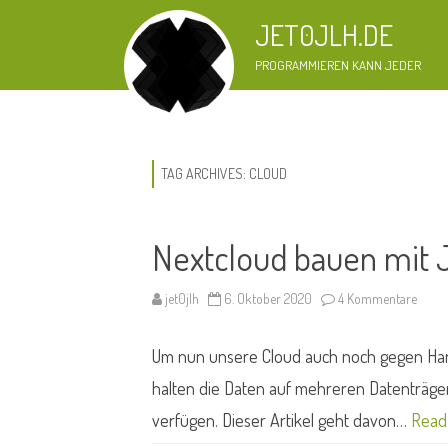
JET0JLH.DE
PROGRAMMIEREN KANN JEDER
TAG ARCHIVES:
CLOUD
Nextcloud bauen mit 
zu
jet0jlh
6. Oktober 2020
4 Kommentare
Nextc
baue
mit
Um nun unsere Cloud auch noch gegen Hardw
Jet
#10
halten die Daten auf mehreren Datenträger 
verfügen. Dieser Artikel geht davon…
Read