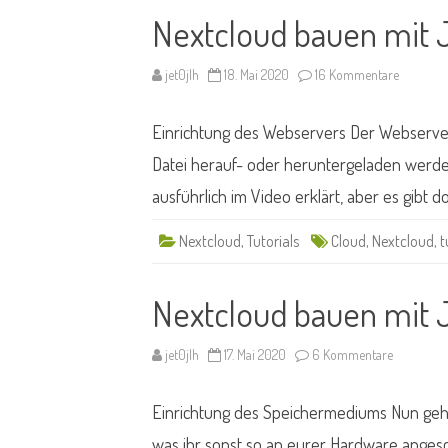
Nextcloud bauen mit 
zu
jet0jlh
18. Mai 2020
16 Kommentare
Nextclou
bauen
mit
Einrichtung des Webservers Der Webserver 
Jet
#03
Datei herauf- oder heruntergeladen werden,
ausführlich im Video erklärt, aber es gibt 
Nextcloud
,
Tutorials
Cloud
,
Nextcloud
,
t
Nextcloud bauen mit 
zu
jet0jlh
17. Mai 2020
6 Kommentare
Nextcloud
bauen
mit
Einrichtung des Speichermediums Nun geht
Jet
#02
was ihr sonst so an eurer Hardware anges