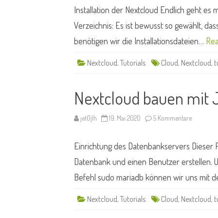
mit
Installation der Nextcloud Endlich geht es m
Jet
#05
Verzeichnis: Es ist bewusst so gewählt, das
benötigen wir die Installationsdateien…
Rea
Nextcloud
,
Tutorials
Cloud
,
Nextcloud
,
t
Nextcloud bauen mit 
zu
jet0jlh
19. Mai 2020
5 Kommentare
Nextcloud
bauen
mit
Einrichtung des Datenbankservers Dieser Pa
Jet
#04
Datenbank und einen Benutzer erstellen. 
Befehl sudo mariadb können wir uns mit
Nextcloud
,
Tutorials
Cloud
,
Nextcloud
,
t