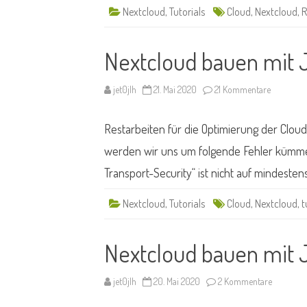
Nextcloud
,
Tutorials
Cloud
,
Nextcloud
,
R
Nextcloud bauen mit 
zu
jet0jlh
21. Mai 2020
21 Kommentare
Nextcloud
bauen
mit
Restarbeiten für die Optimierung der Cloud
Jet
#06
werden wir uns um folgende Fehler kümme
Transport-Security“ ist nicht auf mindest
Nextcloud
,
Tutorials
Cloud
,
Nextcloud
,
t
Nextcloud bauen mit 
zu
jet0jlh
20. Mai 2020
2 Kommentare
Nextclou
bauen