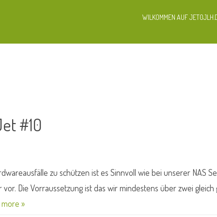
WILKOMMEN AUF JET0JLH.
Jet #10
loud
n
areausfälle zu schützen ist es Sinnvoll wie bei unserer NAS Se
vor. Die Vorraussetzung ist das wir mindestens über zwei gleich
 more »