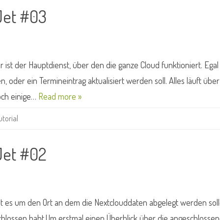
Jet #03
d
ist der Hauptdienst, über den die ganze Cloud funktioniert. Egal
 oder ein Termineintrag aktualisiert werden soll. Alles läuft übe
doch einige…
Read more »
utorial
Jet #02
 es um den Ort an dem die Nextclouddaten abgelegt werden solle
chlossen habt.Um erstmal einen Überblick über die angeschlosse