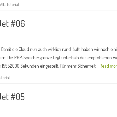
AID
,
tutorial
Jet #06
 Damit die Cloud nun auch wirklich rund läuft, haben wir noch ein
rn: Die PHP-Speichergrenze liegt unterhalb des empfohlenen We
ens 15552000 Sekunden eingestellt. Für mehr Sicherheit…
Read mor
utorial
Jet #05
d