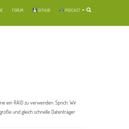
DE
FORUM
GITHUB
PODCAST
ITUNES
SPOTIFY
GOOGLE PODCASTS
rie ein RAID zu verwenden. Sprich: Wir
 große und gleich schnelle Datenträger