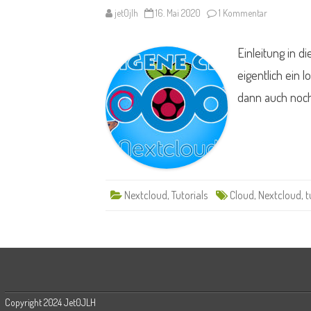
zu
jet0jlh
16. Mai 2020
1 Kommentar
Nextcloud
bauen
mit
Einleitung in d
Jet
#00
eigentlich ein 
dann auch noch
Nextcloud
,
Tutorials
Cloud
,
Nextcloud
,
t
Copyright 2024 Jet0JLH