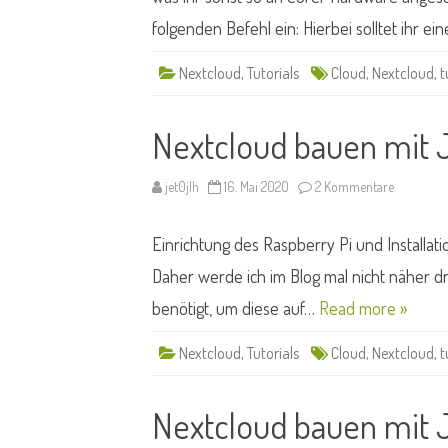
folgenden Befehl ein: Hierbei solltet ihr e
Nextcloud
,
Tutorials
Cloud
,
Nextcloud
,
t
Nextcloud bauen mit 
zu
jet0jlh
16. Mai 2020
2 Kommentare
Nextcloud
bauen
mit
Einrichtung des Raspberry Pi und Installat
Jet
#01
Daher werde ich im Blog mal nicht näher d
benötigt, um diese auf…
Read more »
Nextcloud
,
Tutorials
Cloud
,
Nextcloud
,
t
Nextcloud bauen mit 