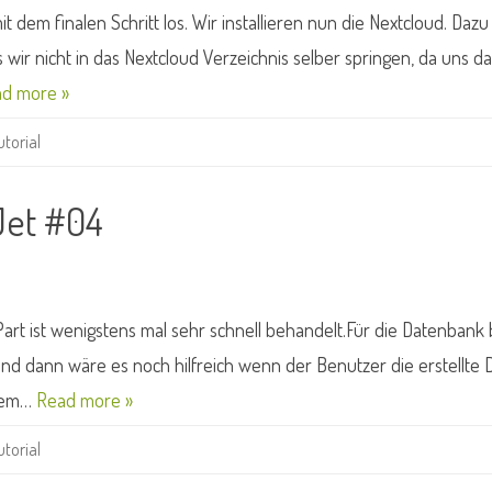
it dem finalen Schritt los. Wir installieren nun die Nextcloud. Daz
s wir nicht in das Nextcloud Verzeichnis selber springen, da uns da
d more »
utorial
Jet #04
rt ist wenigstens mal sehr schnell behandelt.Für die Datenbank b
Und dann wäre es noch hilfreich wenn der Benutzer die erstellt
 dem…
Read more »
utorial